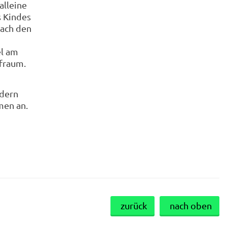
alleine
s Kindes
nach den
el am
fraum.
ndern
men an.
zurück
nach oben