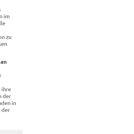
n
n im
lle
on zu
sen
lan
r
 ihre
n der
nden in
n der