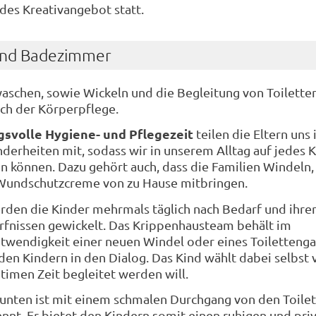
es Kreativangebot statt.
und Badezimmer
schen, sowie Wickeln und die Begleitung von Toilett
ch der Körperpflege.
svolle Hygiene- und Pflegezeit
teilen die Eltern uns
erheiten mit, sodass wir in unserem Alltag auf jedes 
en können. Dazu gehört auch, dass die Familien Windeln,
Wundschutzcreme von zu Hause mitbringen.
den die Kinder mehrmals täglich nach Bedarf und ihre
rfnissen gewickelt. Das Krippenhausteam behält im
twendigkeit einer neuen Windel oder eines Toiletteng
 den Kindern in den Dialog. Das Kind wählt dabei selbst 
timen Zeit begleitet werden will.
unten ist mit einem schmalen Durchgang von den Toile
nt. Er bietet den Kindern somit einen ruhigen und pri