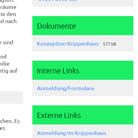
enräume
die den
nd nach
Dokumente
e sind
Konzeption Krippenhaus
577 kB
und
ilie
Interne Links
tig auf
Anmeldung/Formulare
Externe Links
chen. Es
les
Anmeldung im Krippenhaus