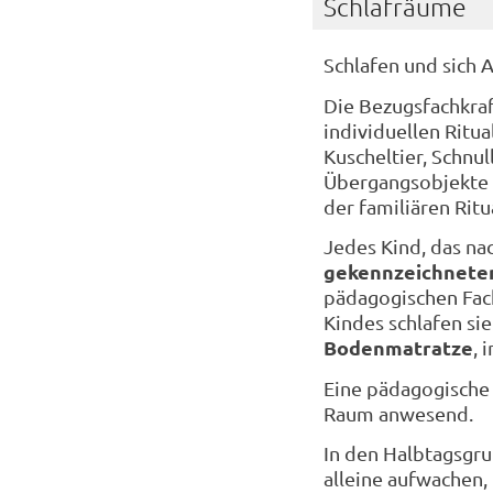
Schlafräume
Schlafen und sich 
Die Bezugsfachkraf
individuellen Ritu
Kuscheltier, Schnul
Übergangsobjekte 
der familiären Ritu
Jedes Kind, das n
gekennzeichneten
pädagogischen Fach
Kindes schlafen si
Bodenmatratze
, 
Eine pädagogische 
Raum anwesend.
In den Halbtagsgru
alleine aufwachen,