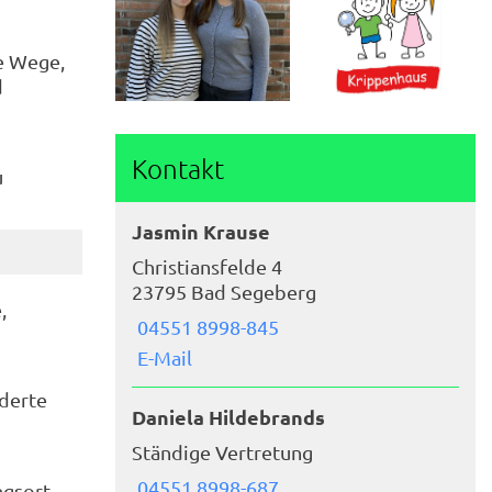
he Wege,
d
Kontakt
u
Jasmin Krause
Christiansfelde 4
23795 Bad Segeberg
,
04551 8998-845
E-Mail
nderte
Daniela Hildebrands
Ständige Vertretung
04551 8998-687
ngsort