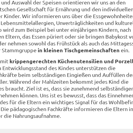
und Auswahl der Speisen orientieren wir uns an den
utschen Gesellschaft für Ernährung und den individuelle
r Kinder. Wir informieren uns über die Essgewohnheite
 Lebensmittelallergien, Unverträglichkeiten und kulture
 wird zum Beispiel bei unter einjährigen Kindern, nach
n Eltern, das Essen püriert oder sie bringen Babykost v
der nehmen sowohl das Frühstück als auch das Mittages
in kleinen Tischgemeinschaften
er Stammgruppe
ein.
krippengerechten Küchenutensilien und Porzel
 mit
h Entwicklungsstand des Kindes unterstützen die
kräfte beim selbständigen Eingießen und Auffüllen de
ller. Während der Mahlzeiten bekommt jedes Kind die
s braucht. Ziel ist es, dass sie zunehmend selbständiger
 nehmen können. Uns ist es bewusst, dass das Einnehme
es für die Eltern ein wichtiges Signal für das Wohlbefi
. Die pädagogischen Fachkräfte informieren die Eltern i
er die Nahrungsaufnahme.