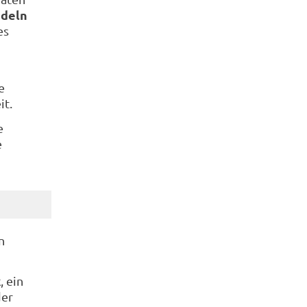
ndeln
es
e
it.
e
e
n
k
, ein
der