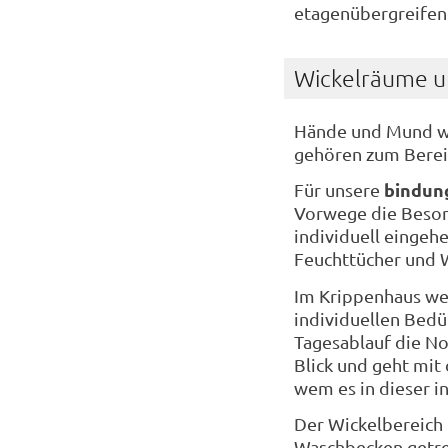
etagenübergreifend
Wickelräume 
Hände und Mund wa
gehören zum Berei
bindung
Für unsere
Vorwege die Besond
individuell eingeh
Feuchttücher und 
Im Krippenhaus wer
individuellen Bedü
Tagesablauf die No
Blick und geht mit
wem es in dieser in
Der Wickelbereich 
Waschbecken getren