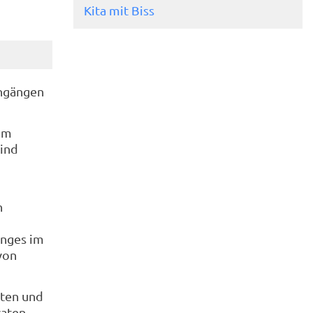
Kita mit Biss
engängen
 im
Kind
n
anges im
von
tten und
vaten