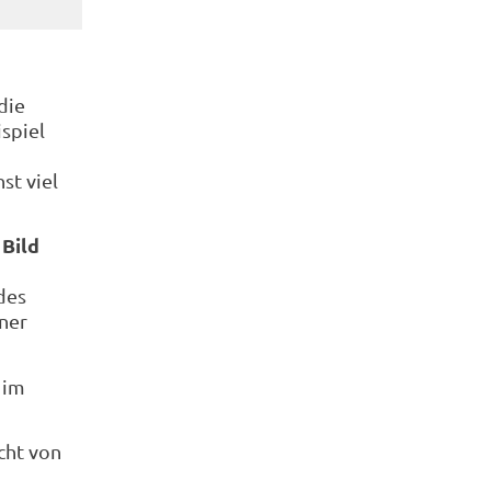
die
spiel
st viel
 Bild
des
iner
 im
cht von