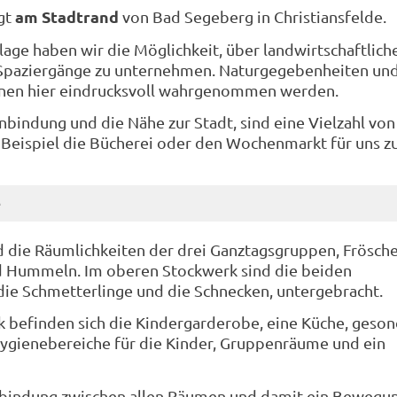
am Stadtrand
gt
von Bad Segeberg in Christiansfelde.
lage haben wir die Möglichkeit, über landwirtschaftlic
 Spaziergänge zu unternehmen. Naturgegebenheiten un
nnen hier eindrucksvoll wahrgenommen werden.
nbindung und die Nähe zur Stadt, sind eine Vielzahl von
 Beispiel die Bücherei oder den Wochenmarkt für uns z
e
 die Räumlichkeiten der drei Ganztagsgruppen, Frösche
Hummeln. Im oberen Stockwerk sind die beiden
ie Schmetterlinge und die Schnecken, untergebracht.
 befinden sich die Kindergarderobe, eine Küche, geso
ygienebereiche für die Kinder, Gruppenräume und ein
erbindung zwischen allen Räumen und damit ein Bewegu