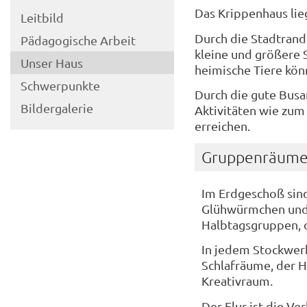
Das Krippenhaus lie
Leitbild
Durch die Stadtrand
Pädagogische Arbeit
kleine und größere
Unser Haus
heimische Tiere kö
Schwerpunkte
Durch die gute Busa
Bildergalerie
Aktivitäten wie zum
erreichen.
Gruppenräum
Im Erdgeschoß sind
Glühwürmchen und 
Halbtagsgruppen, d
In jedem Stockwerk
Schlafräume, der H
Kreativraum.
Der Flur ist die V