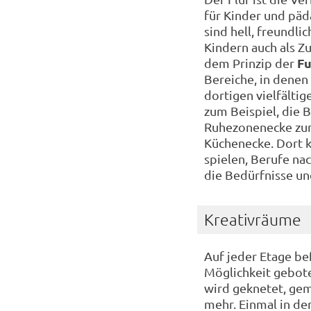
für Kinder und pä
sind hell, freundli
Kindern auch als 
F
dem Prinzip der
Bereiche, in denen 
dortigen vielfälti
zum Beispiel, die 
Ruhezonenecke zum
Küchenecke. Dort k
spielen, Berufe na
die Bedürfnisse un
Kreativräume
Auf jeder Etage be
Möglichkeit gebote
wird geknetet, gema
mehr. Einmal in de