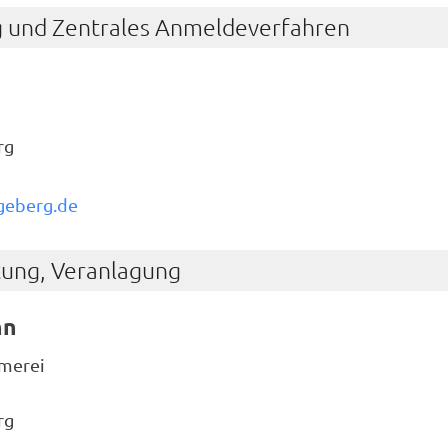
g und Zentrales Anmeldeverfahren
rg
geberg.de
tung, Veranlagung
nn
mmerei
rg