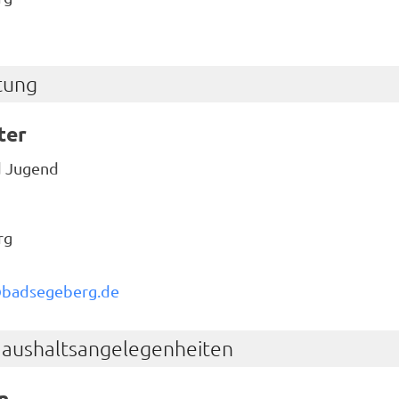
tung
ter
d Jugend
g
rg
@badsegeberg.de
Haushaltsangelegenheiten
n