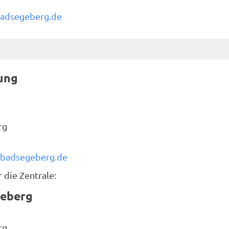
adsegeberg.de
ung
rg
@badsegeberg.de
 die Zentrale:
geberg
rg