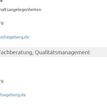
haltsangelegenheiten
rg
adsegeberg.de
Fachberatung, Qualitätsmanagement
rg
dsegeberg.de