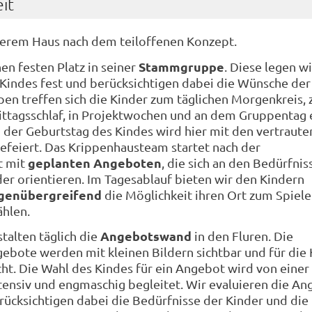
it
serem Haus nach dem teiloffenen Konzept.
Stammgruppe
en festen Platz in seiner
. Diese legen wi
indes fest und berücksichtigen dabei die Wünsche der 
n treffen sich die Kinder zum täglichen Morgenkreis, 
ittagsschlaf, in Projektwochen und an dem Gruppentag 
 der Geburtstag des Kindes wird hier mit den vertraute
feiert. Das Krippenhausteam startet nach der
geplanten Angeboten
t mit
, die sich an den Bedürfni
der orientieren. Im Tagesablauf bieten wir den Kindern
agenübergreifend
die Möglichkeit ihren Ort zum Spiel
ählen.
Angebotswand
talten täglich die
in den Fluren. Die
bote werden mit kleinen Bildern sichtbar und für die 
ht. Die Wahl des Kindes für ein Angebot wird von einer
tensiv und engmaschig begleitet. Wir evaluieren die A
ücksichtigen dabei die Bedürfnisse der Kinder und die