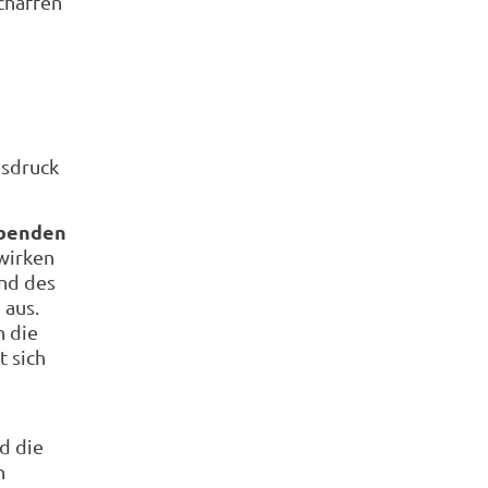
chaffen
usdruck
abenden
wirken
end des
n
aus.
n die
t sich
d die
n