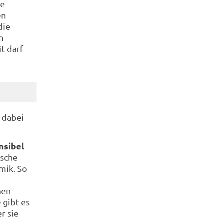
te
en
die
n
t darf
 dabei
nsibel
nsche
mik. So
hen
 gibt es
r sie