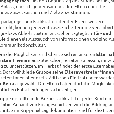
ungsgespräch
, um den Geburtstag des Kindes herum, s
 Anlass, um sich gemeinsam mit den Eltern über die
indes auszutauschen und Ziele abzustimmen.
 pädagogischen Fachkräfte oder der Eltern weiterer
steht, können jederzeit zusätzliche Termine vereinbart
Tür- und
nge- bzw. Abholsituation entstehen tagtäglich
 Sie dienen als Austausch von Informationen und sind A
Kommunikationskultur.
Eltern
ern die Möglichkeit und Chance sich an unseren
chsten Themen
auszutauschen, beraten zu lassen, mitzu
ig zu unterstützen. Im Herbst findet der erste Elternab
Elternvertreter*inne
t. Dort wählt jede Gruppe seine
treter*innen aller drei städtischen Einrichtungen werde
a-Beirats
gewählt. Die Eltern haben dort die Möglichkei
ntlichen Entscheidungen zu beteiligen.
 Krippe erstellte jede Bezugsfachkraft für jedes Kind ein
folio
. Anhand von Fotogeschichten wird die Bildung un
chritte im Krippenalltag dokumentiert und für die Elter