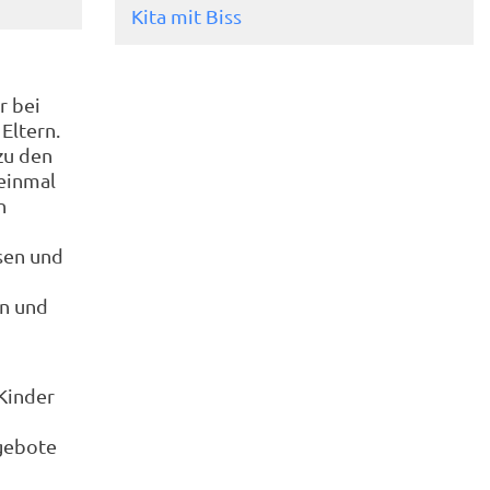
Kita mit Biss
r bei
Eltern.
zu den
einmal
n
ssen und
en und
Kinder
ngebote