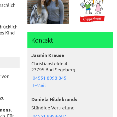
nschlich
drücklich
es Kind
Kontakt
Jasmin Krause
Christiansfelde 4
23795 Bad Segeberg
r von
04551 8998-845
E-Mail
 zu
Daniela Hildebrands
Ständige Vertretung
rnens
.
ch. Für
04551 8998-687