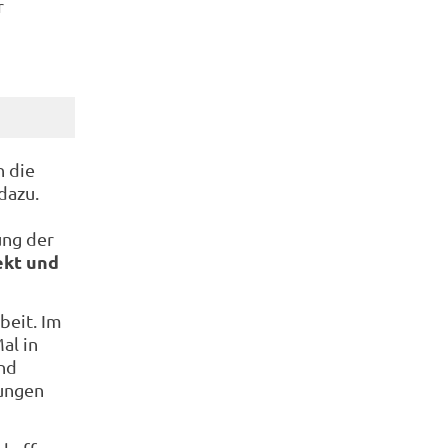
r
n die
dazu.
ung der
ekt und
beit. Im
al in
nd
lungen