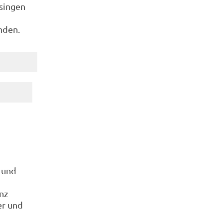
 singen
nden.
n und
nz
er und