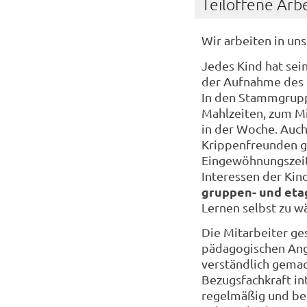
Teiloffene Arbe
Wir arbeiten in un
Jedes Kind hat sein
der Aufnahme des K
In den Stammgruppe
Mahlzeiten, zum M
in der Woche. Auch
Krippenfreunden ge
Eingewöhnungszei
Interessen der Kin
gruppen- und et
Lernen selbst zu w
Die Mitarbeiter ges
pädagogischen Ange
verständlich gemac
Bezugsfachkraft in
regelmäßig und ber