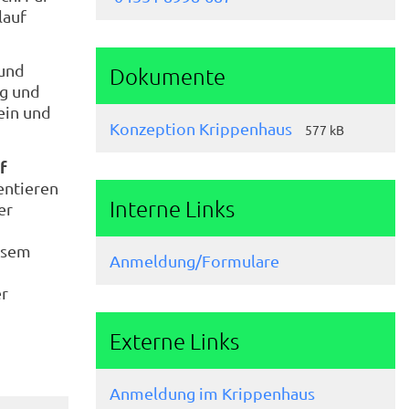
lauf
 und
Dokumente
ng und
ein und
Konzeption Krippenhaus
577 kB
f
entieren
Interne Links
er
iesem
Anmeldung/Formulare
er
Externe Links
Anmeldung im Krippenhaus