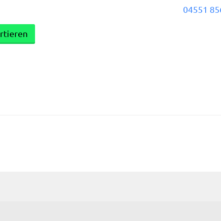
g
04551 85
rtieren