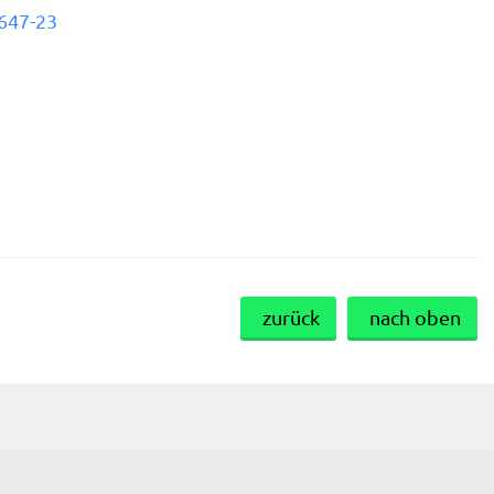
647-23
zurück
nach oben